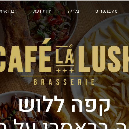
מה בתפריט
גלריה
חוות דעת
דברו איתנ
קפה ללוש
 בראסרי על ה