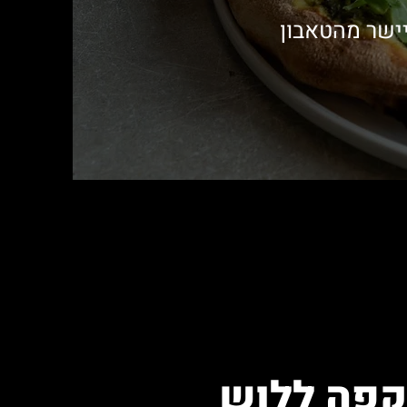
יישר מהטאבון
קפה ללוש